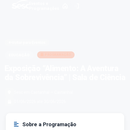
Eventos e
Programações
Voltar para Eventos
PROGRAMAÇÃO
EDUCAÇÃO
Exposição “Alimento: A Aventura
da Sobrevivência” | Sala de Ciência
Sesc em Castanhal — Castanhal
01/06/2026 até 30/06/2026
Sobre a Programação