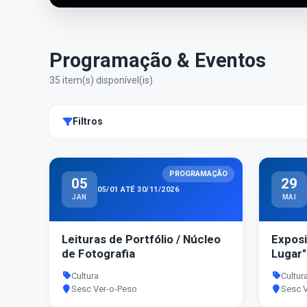
Programação & Eventos
35 item(s) disponível(is)
Filtros
PROGRAMAÇÃO
05
29
05/01 ATÉ 30/11/2026
JAN
MAI
Leituras de Portfólio / Núcleo
Exposi
de Fotografia
Lugar"
Cultura
Cultur
Sesc Ver-o-Peso
Sesc 