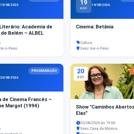
19
19/08/2026
19/08/2026
AGO
Literário: Academia de
Cinema: Betânia
 de Belém – ALBEL
a
Cultura
Ver-o-Peso
Sesc Ver-o-Peso
20
PROGRAMAÇÃO
AGO
20/08/2026
 de Cinema Francês –
ne Margot (1994)
Show "Caminhos Abertos
Elas”
20/08/2026 às 19:00
a
Sesc Casa da Música