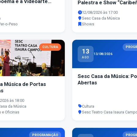
oema e a Videoarte
Palestra e Show “Caribe
scritas Literárias
12/08/2026 às 17:00
a
Sesc Casa da Música
Ver-o-Peso
Shows
CULTURA
PROG
13
13/08/2026
AGO
Sesc Casa da Música: Po
Abertas
a Música de Portas
as
2026 às 18:00
Casa da Música
Cultura
 e Oficinas
Sesc Teatro Casa Isaura Camp
PROGRAMAÇÃO
PROG