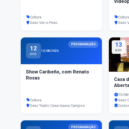
Videop
como E
Cultura
Cultur
Sesc Ver-o-Peso
Sesc 
13
PROGRAMAÇÃO
12
AGO
12/08/2026
AGO
Show Caribeño, com Renato
Rosas
Casa d
Abert
13/08/
Cultura
Sesc 
Sesc Teatro Casa Isaura Campos
Cursos
PROGRAMAÇÃO