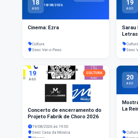
18
19
18/08/2026
AGO
AGO
Cinema: Ezra
Sarau 
Letras
Cultura
Cultur
Sesc Ver-o-Peso
Sesc 
19
CULTURA
20
AGO
AGO
Mostra
La Rei
Concerto de encerramento do
Projeto Fabrik de Choro 2026
19/08/2026 às 19:30
Sesc Casa da Música
Cultur