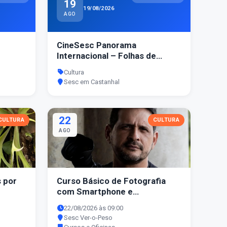
19
19/08/2026
AGO
CineSesc Panorama
Internacional – Folhas de
Outono (2023)
Cultura
Sesc em Castanhal
22
CULTURA
CULTURA
AGO
 por
Curso Básico de Fotografia
com Smartphone e
Organização e Armazenamento
22/08/2026 às 09:00
de Arquivos Digitais com
Sesc Ver-o-Peso
Oswaldo Forte