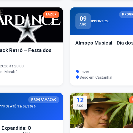
LAZER
PROG
09
09/08/2026
AGO
Almoço Musical - Dia dos
ack Retrô – Festa dos
2026 às 20:00
em Marabá
Lazer
s
Sesc em Castanhal
12
PROGRAMAÇÃO
AGO
11/08 ATÉ 12/08/2026
 Expandida: O