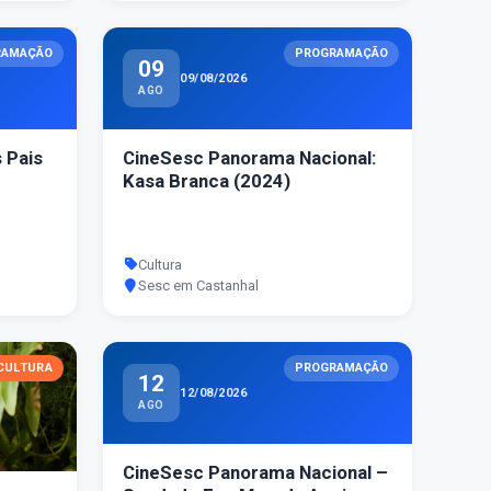
RAMAÇÃO
PROGRAMAÇÃO
09
09/08/2026
AGO
 Pais
CineSesc Panorama Nacional:
Kasa Branca (2024)
Cultura
Sesc em Castanhal
CULTURA
PROGRAMAÇÃO
12
12/08/2026
AGO
CineSesc Panorama Nacional –