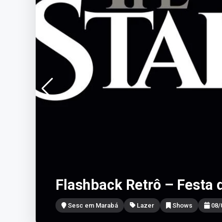
Flashback Retrô – Festa 
Sesc em Marabá
Lazer
Shows
08/