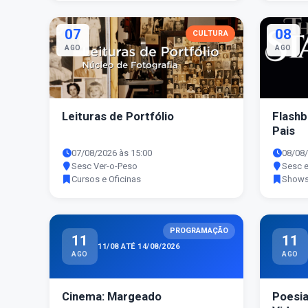
07
08
CULTURA
AGO
AGO
Leituras de Portfólio
Flashb
Pais
07/08/2026 às 15:00
08/08/
Sesc Ver-o-Peso
Sesc 
Cursos e Oficinas
Show
PROGRAMAÇÃO
11
11
11/08 ATÉ 14/08/2026
AGO
AGO
Cinema: Margeado
Poesia