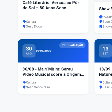
Café Literário: Versos ao Pôr
do Sol – 80 Anos Sesc
Show 
29/08/
Cultura
Sesc 
Sesc Doca
Show
PROGRAMAÇÃO
30
13
30/08/2026
AGO
SET
30/08 - Mairí Mirim: Sarau
13/09 
Vídeo Musical sobre a Origem
Nature
de Belém
Cultura
Cultur
Sesc Ver-o-Peso
Sesc 