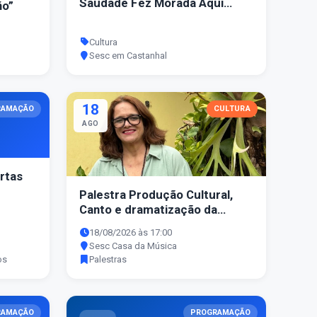
Saudade Fez Morada Aqui
ño”
Dentro (2022)
Cultura
Sesc em Castanhal
18
RAMAÇÃO
CULTURA
AGO
rtas
Palestra Produção Cultural,
Canto e dramatização da
Linguagem
18/08/2026 às 17:00
Sesc Casa da Música
os
Palestras
RAMAÇÃO
PROGRAMAÇÃO