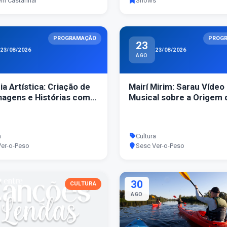
em Castanhal
Shows
PROGRAMAÇÃO
PROG
23
23/08/2026
23/08/2026
AGO
ia Artística: Criação de
Mairí Mirim: Sarau Vídeo
agens e Histórias com
Musical sobre a Origem 
Belém
a
Cultura
Ver-o-Peso
Sesc Ver-o-Peso
30
CULTURA
AGO