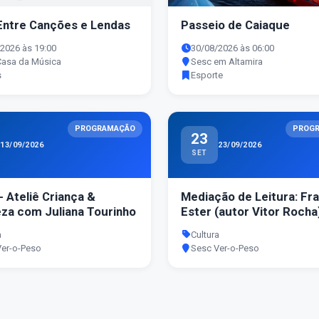
Entre Canções e Lendas
Passeio de Caiaque
2026 às 19:00
30/08/2026 às 06:00
Casa da Música
Sesc em Altamira
s
Esporte
PROGRAMAÇÃO
PROG
23
13/09/2026
23/09/2026
SET
- Ateliê Criança &
Mediação de Leitura: Fra
za com Juliana Tourinho
Ester (autor Vitor Rocha
a
Cultura
Ver-o-Peso
Sesc Ver-o-Peso