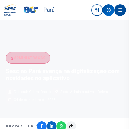
ADMINISTRAÇÃO
Sesc no Pará avança na digitalização com
novidades no aplicativo
Deborah Cabral Rabelo
Sede Administrativa
— Belém
04 de dezembro de 2025
COMPARTILHAR: