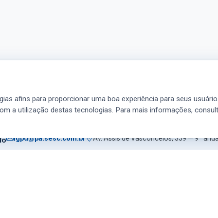
ogias afins para proporcionar uma boa experiência para seus usuários
 (DPO)
om a utilização destas tecnologias. Para mais informações, consul
lgpd@pa.sesc.com.br
Av. Assis de Vasconcelos, 359 — 9º and
do