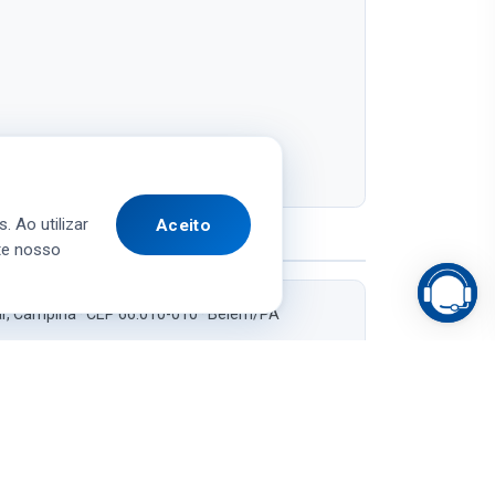
. Ao utilizar
Aceito
te nosso
ar, Campina · CEP 66.010-010 · Belém/PA