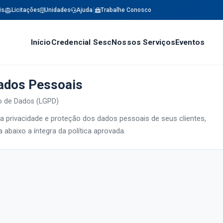
is
Licitações
Unidades
Ajuda
Trabalhe Conosco
Início
Credencial Sesc
Nossos Serviços
Eventos
Dados Pessoais
ão de Dados (LGPD)
 privacidade e proteção dos dados pessoais de seus clientes,
abaixo a íntegra da política aprovada.