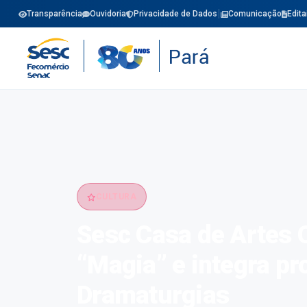
Transparência
Ouvidoria
Privacidade de Dados
Comunicação
Edita
CULTURA
Sesc Casa de Artes 
“Magia” e integra p
Dramaturgias