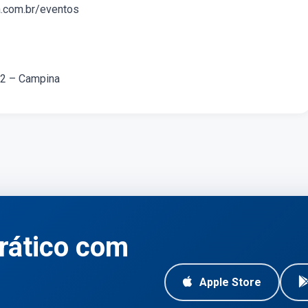
.com.br/eventos
22 – Campina
rático com
Apple Store