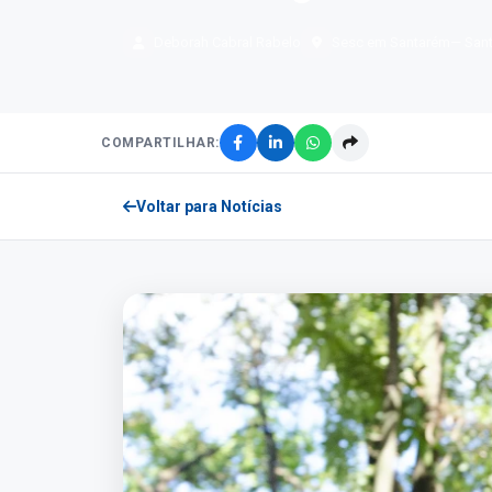
Deborah Cabral Rabelo
Sesc em Santarém
— San
COMPARTILHAR:
Voltar para Notícias