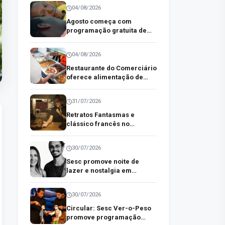
04/08/2026
Agosto começa com
programação gratuita de
cinema no Sesc em
Castanhal
04/08/2026
Restaurante do Comerciário
oferece alimentação de
qualidade a preço acessível
no centro comercial de
31/07/2026
Belém
Retratos Fantasmas e
clássico francês no
CineSesc Ver-o-Peso desta
semana
30/07/2026
Sesc promove noite de
lazer e nostalgia em
homenagem aos pais em
Marabá
30/07/2026
Circular: Sesc Ver-o-Peso
promove programação