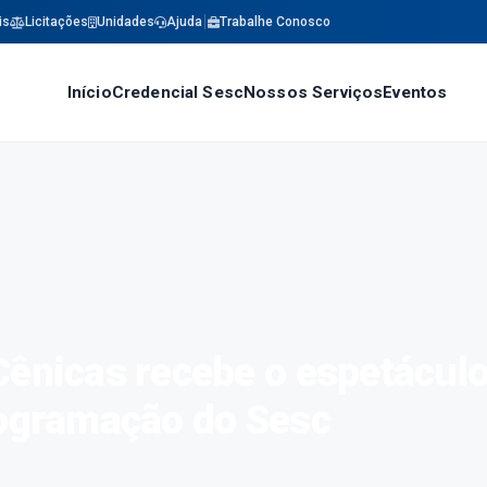
is
Licitações
Unidades
Ajuda
Trabalhe Conosco
Início
Credencial Sesc
Nossos Serviços
Eventos
Cênicas recebe o espetácul
rogramação do Sesc