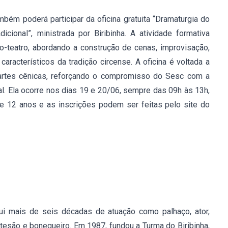
bém poderá participar da oficina gratuita “Dramaturgia do
dicional”, ministrada por Biribinha. A atividade formativa
o-teatro, abordando a construção de cenas, improvisação,
aracterísticos da tradição circense. A oficina é voltada a
 artes cênicas, reforçando o compromisso do Sesc com a
al. Ela ocorre nos dias 19 e 20/06, sempre das 09h às 13h,
 de 12 anos e as inscrições podem ser feitas pelo site do
sui mais de seis décadas de atuação como palhaço, ator,
 artesão e bonequeiro. Em 1987, fundou a Turma do Biribinha,