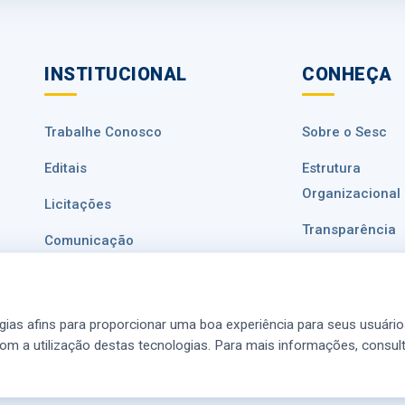
INSTITUCIONAL
CONHEÇA
Trabalhe Conosco
Sobre o Sesc
Editais
Estrutura
Organizacional
Licitações
Transparência
Comunicação
Ouvidoria
Fale Conosco
Privacidade de
Ajuda e Atendimento
ogias afins para proporcionar uma boa experiência para seus usuários
(SAC)
om a utilização destas tecnologias. Para mais informações, consul