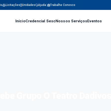
is
Licitações
Unidades
Ajuda
Trabalhe Conosco
Início
Credencial Sesc
Nossos Serviços
Eventos
ebe Grupo O Teatro Dadivo