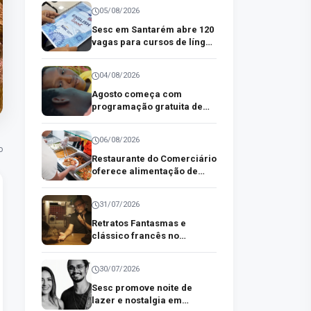
paraenses
05/08/2026
Sesc em Santarém abre 120
vagas para cursos de língua
inglesa
04/08/2026
Agosto começa com
programação gratuita de
cinema no Sesc em
Castanhal
06/08/2026
o
Restaurante do Comerciário
oferece alimentação de
qualidade a preço acessível
no centro comercial de
31/07/2026
Belém
Retratos Fantasmas e
clássico francês no
CineSesc Ver-o-Peso desta
semana
30/07/2026
Sesc promove noite de
lazer e nostalgia em