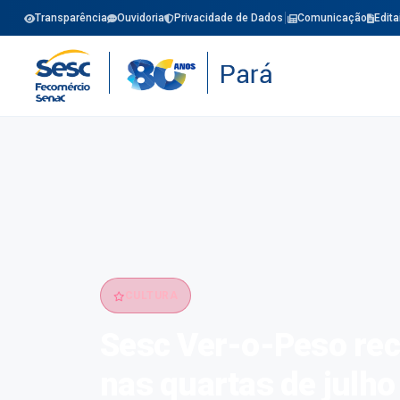
Transparência
Ouvidoria
Privacidade de Dados
Comunicação
Edita
CULTURA
Sesc Ver-o-Peso rec
nas quartas de julho