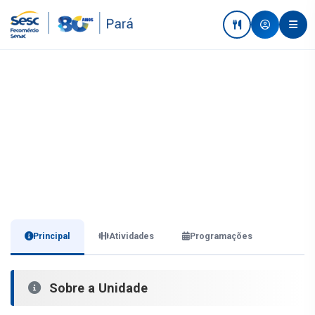
Todas as Unidades
Sesc Ler São Francisco do Pará
PA 320, KM 19, Lote agrícola 11. Bairro: Almir Gabriel
Principal
Atividades
Programações
Sobre a Unidade